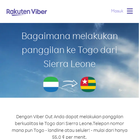
Masuk
Togg
navig
Bagaimana melakukan
panggilan ke Togo dari
Sierra Leone
Dengan Viber Out Anda dapat melakukan panggilan
berkualitas ke Togo dari Sierra Leone.
Telepon nomor
mana pun Togo - landline atau seluler! - mulai dari hanya
55.0 ¢ per menit.