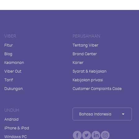
VIBER
PERUSAHAAN
Fitur
Tentang Viber
Blog
Brand Center
Keamanan
Karier
Viber Out
Syarat & Kebijakan
Tarif
Kebijakan privasi
Dukungan
Customer Complaints Code
UNDUH
Bahasa Indonesia
Android
iPhone & iPad
Windows PC