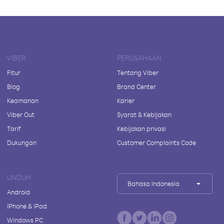
VIBER
PERUSAHAAN
Fitur
Tentang Viber
Blog
Brand Center
Keamanan
Karier
Viber Out
Syarat & Kebijakan
Tarif
Kebijakan privasi
Dukungan
Customer Complaints Code
UNDUH
Bahasa Indonesia
Android
iPhone & iPad
Windows PC