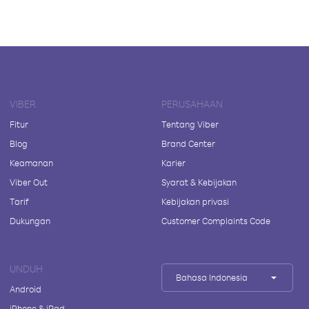
VIBER
PERUSAHAAN
Fitur
Tentang Viber
Blog
Brand Center
Keamanan
Karier
Viber Out
Syarat & Kebijakan
Tarif
Kebijakan privasi
Dukungan
Customer Complaints Code
UNDUH
Bahasa Indonesia
Android
iPhone & iPad