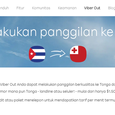
nduh
Fitur
Komunitas
Keamanan
Viber Out
Blo
ukan panggilan ke
Viber Out Anda dapat melakukan panggilan berkualitas ke Tonga da
mor mana pun Tonga - landline atau seluler! - mulai dari hanya $1.50
edit atau paket menelepon untuk mendapatkan tarif per menit term