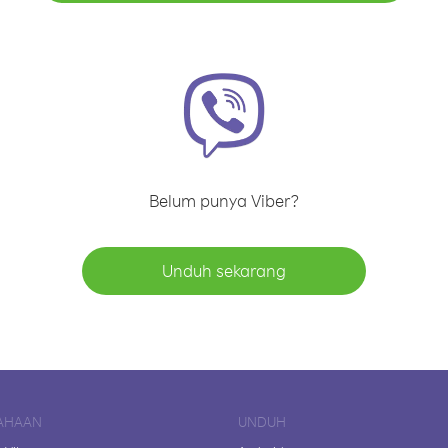
Belum punya Viber?
Unduh sekarang
AHAAN
UNDUH