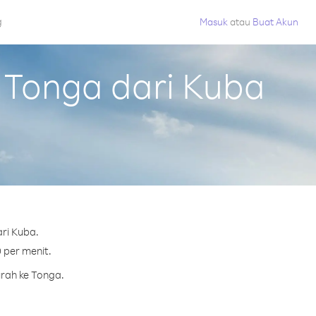
g
Masuk
atau
Buat Akun
 Tonga dari Kuba
ri Kuba.
 per menit.
urah ke Tonga.