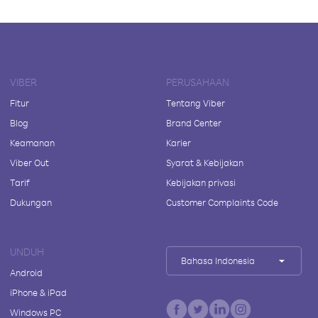
VIBER
PERUSAHAAN
Fitur
Tentang Viber
Blog
Brand Center
Keamanan
Karier
Viber Out
Syarat & Kebijakan
Tarif
Kebijakan privasi
Dukungan
Customer Complaints Code
UNDUH
Bahasa Indonesia
Android
iPhone & iPad
Windows PC