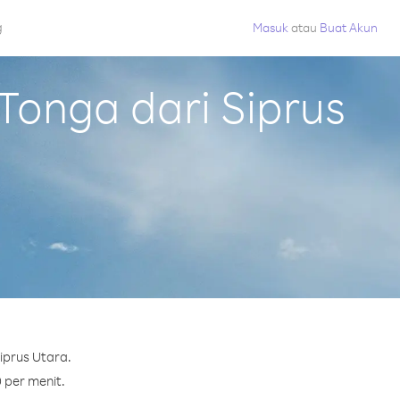
g
Masuk
atau
Buat Akun
onga dari Siprus
iprus Utara.
 per menit.