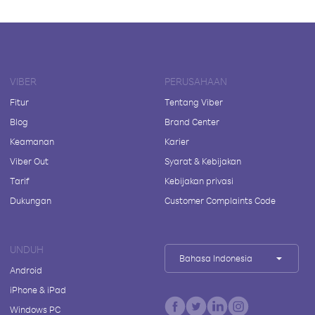
VIBER
PERUSAHAAN
Fitur
Tentang Viber
Blog
Brand Center
Keamanan
Karier
Viber Out
Syarat & Kebijakan
Tarif
Kebijakan privasi
Dukungan
Customer Complaints Code
UNDUH
Bahasa Indonesia
Android
iPhone & iPad
Windows PC