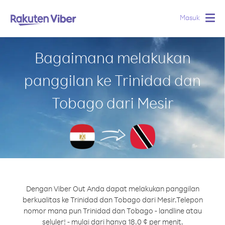
Masuk
Togg
navig
Bagaimana melakukan
panggilan ke Trinidad dan
Tobago dari Mesir
Dengan Viber Out Anda dapat melakukan panggilan
berkualitas ke Trinidad dan Tobago dari Mesir.
Telepon
nomor mana pun Trinidad dan Tobago - landline atau
seluler! - mulai dari hanya 18.0 ¢ per menit.