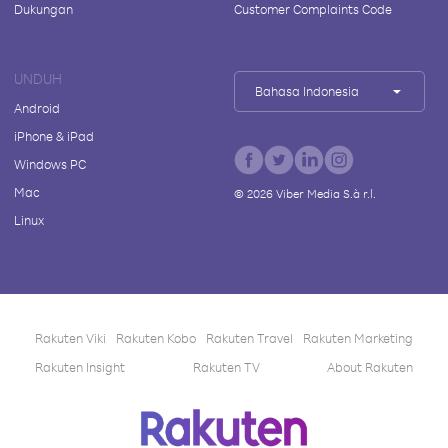
Dukungan
Customer Complaints Code
UNDUH
Bahasa Indonesia
Android
iPhone & iPad
Windows PC
Mac
©
2026
Viber Media S.à r.l.
Linux
Rakuten Viki
Rakuten Kobo
Rakuten Travel
Rakuten Marketing
Rakuten Insight
Rakuten TV
About Rakuten