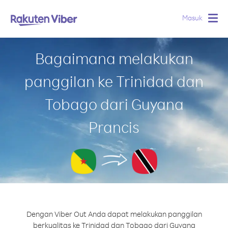
Masuk
Togg
navig
Bagaimana melakukan
panggilan ke Trinidad dan
Tobago dari Guyana
Prancis
Dengan Viber Out Anda dapat melakukan panggilan
berkualitas ke Trinidad dan Tobago dari Guyana