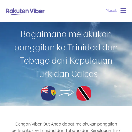
Masuk
Togg
navig
Bagaimana melakukan
panggilan ke Trinidad dan
Tobago dari Kepulauan
Turk dan Caicos
Dengan Viber Out Anda dapat melakukan panggilan
berkualitas ke Trinidad dan Tobago dari Kepulauan Turk