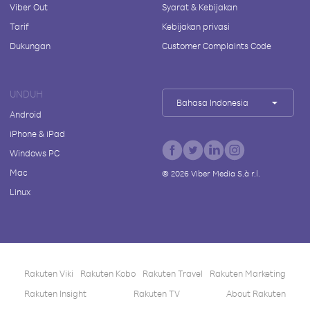
Viber Out
Syarat & Kebijakan
Tarif
Kebijakan privasi
Dukungan
Customer Complaints Code
UNDUH
Bahasa Indonesia
Android
iPhone & iPad
Windows PC
Mac
©
2026
Viber Media S.à r.l.
Linux
Rakuten Viki
Rakuten Kobo
Rakuten Travel
Rakuten Marketing
Rakuten Insight
Rakuten TV
About Rakuten