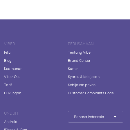
VIBER
PERUSAHAAN
Fitur
Tentang Viber
Blog
Brand Center
Keamanan
Karier
Viber Out
Syarat & Kebijakan
Tarif
Kebijakan privasi
Dukungan
Customer Complaints Code
UNDUH
Bahasa Indonesia
Android
iPhone & iPad