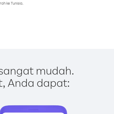
ah ke Tunisia.
 sangat mudah.
t, Anda dapat: