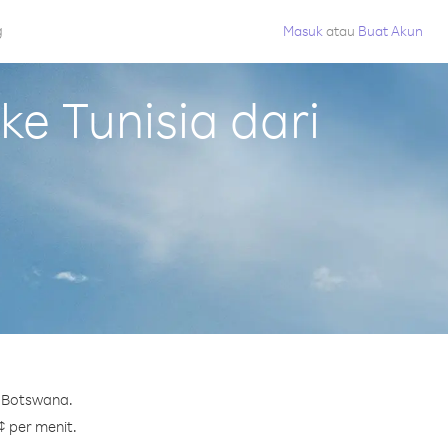
g
Masuk
atau
Buat Akun
e Tunisia dari
i Botswana.
¢ per menit.