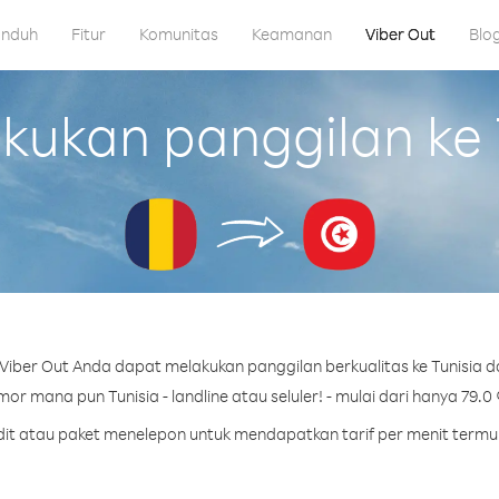
nduh
Fitur
Komunitas
Keamanan
Viber Out
Blo
ukan panggilan ke T
iber Out Anda dapat melakukan panggilan berkualitas ke Tunisia d
or mana pun Tunisia - landline atau seluler! - mulai dari hanya 79.0 
edit atau paket menelepon untuk mendapatkan tarif per menit termur