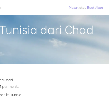
g
Masuk
atau
Buat Akun
unisia dari Chad
ari Chad.
¢ per menit.
ah ke Tunisia.