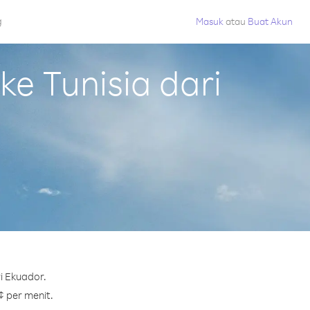
g
Masuk
atau
Buat Akun
e Tunisia dari
i Ekuador.
¢ per menit.