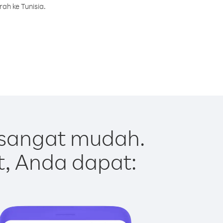
ah ke Tunisia.
 sangat mudah.
t, Anda dapat: