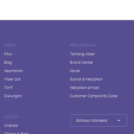
VIBER
PERUSAHAAN
Fitur
Tentang Viber
Blog
Brand Center
Keamanan
Karier
Viber Out
Syarat & Kebijakan
Tarif
Kebijakan privasi
Dukungan
Customer Complaints Code
UNDUH
Bahasa Indonesia
Android
iPhone & iPad