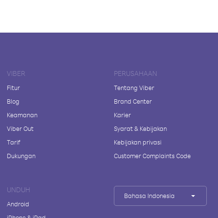
VIBER
PERUSAHAAN
Fitur
Tentang Viber
Blog
Brand Center
Keamanan
Karier
Viber Out
Syarat & Kebijakan
Tarif
Kebijakan privasi
Dukungan
Customer Complaints Code
UNDUH
Bahasa Indonesia
Android
iPhone & iPad