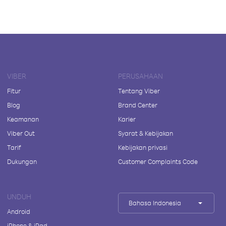
VIBER
PERUSAHAAN
Fitur
Tentang Viber
Blog
Brand Center
Keamanan
Karier
Viber Out
Syarat & Kebijakan
Tarif
Kebijakan privasi
Dukungan
Customer Complaints Code
UNDUH
Bahasa Indonesia
Android
iPhone & iPad