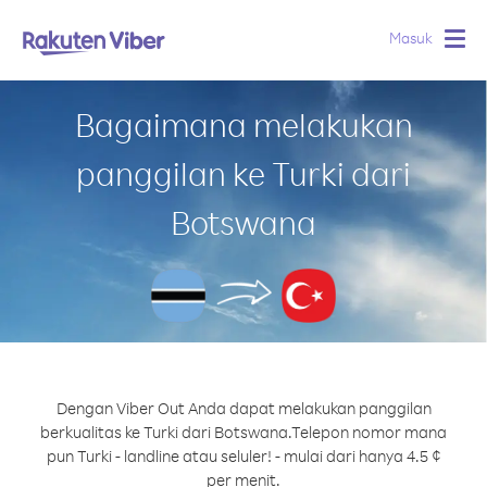
Masuk
Togg
navig
Bagaimana melakukan
panggilan ke Turki dari
Botswana
Dengan Viber Out Anda dapat melakukan panggilan
berkualitas ke Turki dari Botswana.
Telepon nomor mana
pun Turki - landline atau seluler! - mulai dari hanya 4.5 ¢
per menit.