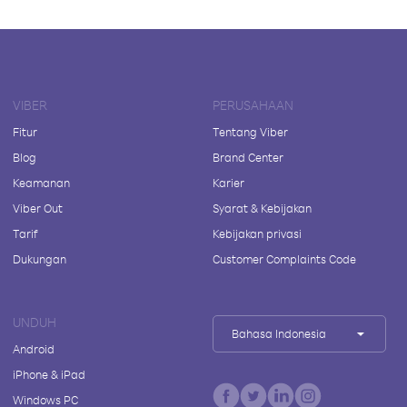
VIBER
PERUSAHAAN
Fitur
Tentang Viber
Blog
Brand Center
Keamanan
Karier
Viber Out
Syarat & Kebijakan
Tarif
Kebijakan privasi
Dukungan
Customer Complaints Code
UNDUH
Bahasa Indonesia
Android
iPhone & iPad
Windows PC