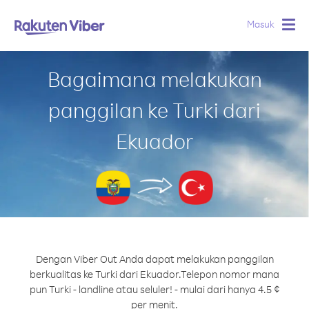
Masuk
Togg
navig
Bagaimana melakukan
panggilan ke Turki dari
Ekuador
Dengan Viber Out Anda dapat melakukan panggilan
berkualitas ke Turki dari Ekuador.
Telepon nomor mana
pun Turki - landline atau seluler! - mulai dari hanya 4.5 ¢
per menit.