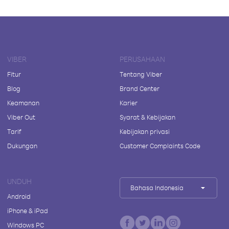
VIBER
PERUSAHAAN
Fitur
Tentang Viber
Blog
Brand Center
Keamanan
Karier
Viber Out
Syarat & Kebijakan
Tarif
Kebijakan privasi
Dukungan
Customer Complaints Code
UNDUH
Bahasa Indonesia
Android
iPhone & iPad
Windows PC