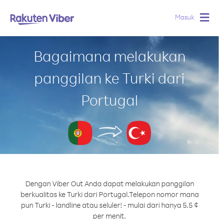
Masuk
Togg
navig
Bagaimana melakukan
panggilan ke Turki dari
Portugal
Dengan Viber Out Anda dapat melakukan panggilan
berkualitas ke Turki dari Portugal.
Telepon nomor mana
pun Turki - landline atau seluler! - mulai dari hanya 5.5 ¢
per menit.