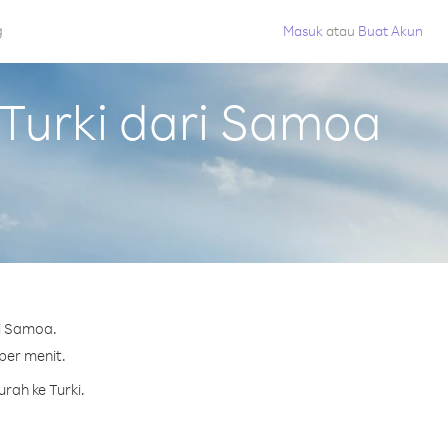
g
Masuk
atau
Buat Akun
Turki dari Samoa
ri Samoa.
 per menit.
rah ke Turki.