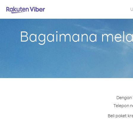
U
Bagaimana melak
Dengan V
Telepon no
Beli paket k