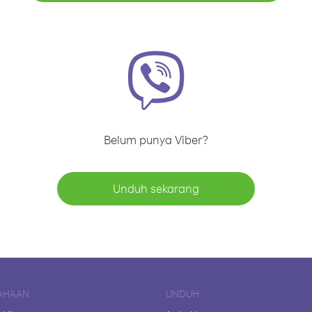
Belum punya Viber?
Unduh sekarang
AHAAN
UNDUH