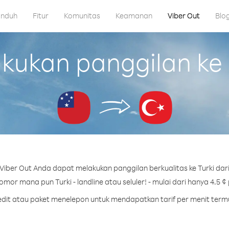
nduh
Fitur
Komunitas
Keamanan
Viber Out
Blo
ukan panggilan ke 
iber Out Anda dapat melakukan panggilan berkualitas ke Turki da
mor mana pun Turki - landline atau seluler! - mulai dari hanya 4.5 ¢
redit atau paket menelepon untuk mendapatkan tarif per menit termu