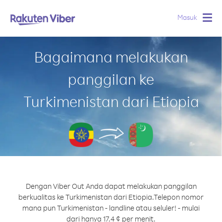
Masuk
Togg
navig
Bagaimana melakukan
panggilan ke
Turkimenistan dari Etiopia
Dengan Viber Out Anda dapat melakukan panggilan
berkualitas ke Turkimenistan dari Etiopia.
Telepon nomor
mana pun Turkimenistan - landline atau seluler! - mulai
dari hanya 17.4 ¢ per menit.