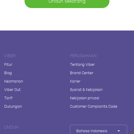
Unduh sekarang
VIBER
PERUSAHAAN
Fitur
Tentang Viber
Blog
Brand Center
Keamanan
Karier
Viber Out
Syarat & Kebijakan
Tarif
Kebijakan privasi
Dukungan
Customer Complaints Code
UNDUH
Bahasa Indonesia