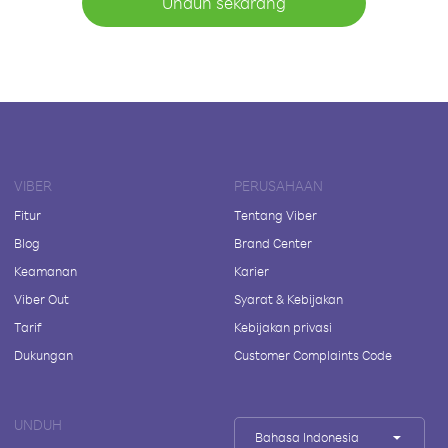
Unduh sekarang
VIBER
PERUSAHAAN
Fitur
Tentang Viber
Blog
Brand Center
Keamanan
Karier
Viber Out
Syarat & Kebijakan
Tarif
Kebijakan privasi
Dukungan
Customer Complaints Code
UNDUH
Bahasa Indonesia