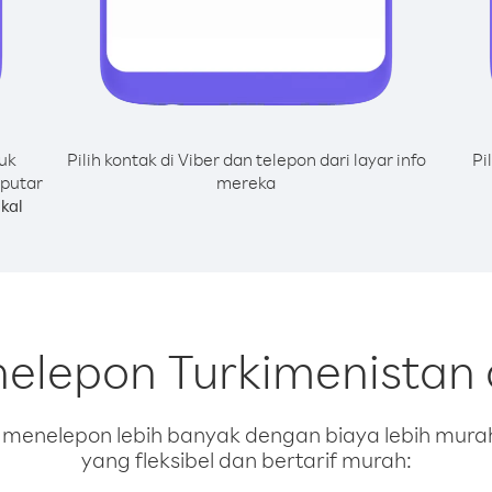
uk
Pilih kontak di Viber dan telepon dari layar info
Pi
 putar
mereka
kal
nelepon Turkimenistan
enelepon lebih banyak dengan biaya lebih murah.
yang fleksibel dan bertarif murah: