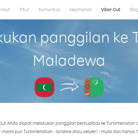
nduh
Fitur
Komunitas
Keamanan
Viber Out
Blo
kan panggilan ke T
Maladewa
Out Anda dapat melakukan panggilan berkualitas ke Turkimenistan 
mana pun Turkimenistan - landline atau seluler! - mulai dari hanya 17