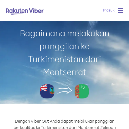
Masuk
Togg
navig
Bagaimana melakukan
panggilan ke
Turkimenistan dari
Montserrat
Dengan Viber Out Anda dapat melakukan panggilan
berkualitas ke Turkimenistan dari Montserrat.
Telepon