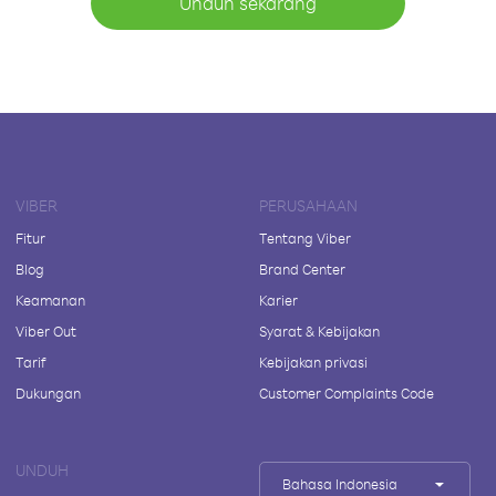
Unduh sekarang
VIBER
PERUSAHAAN
Fitur
Tentang Viber
Blog
Brand Center
Keamanan
Karier
Viber Out
Syarat & Kebijakan
Tarif
Kebijakan privasi
Dukungan
Customer Complaints Code
UNDUH
Bahasa Indonesia