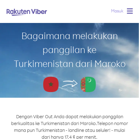
Masuk
Togg
navig
Bagaimana melakukan
panggilan ke
Turkimenistan dari Maroko
Dengan Viber Out Anda dapat melakukan panggilan
berkualitas ke Turkimenistan dari Maroko.
Telepon nomor
mana pun Turkimenistan - landline atau seluler! - mulai
dari hanya 17.4 ¢ per menit.