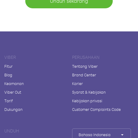
Unduh sekarang
VIBER
PERUSAHAAN
Fitur
Tentang Viber
Blog
Brand Center
Keamanan
Karier
Viber Out
Syarat & Kebijakan
Tarif
Kebijakan privasi
Dukungan
Customer Complaints Code
UNDUH
Bahasa Indonesia