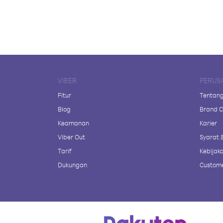
VIBER
PERUS
Fitur
Tentang
Blog
Brand C
Keamanan
Karier
Viber Out
Syarat 
Tarif
Kebijaka
Dukungan
Custome