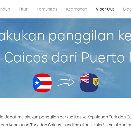
nduh
Fitur
Komunitas
Keamanan
Viber Out
Blo
kukan panggilan ke
 Caicos dari Puerto 
a dapat melakukan panggilan berkualitas ke Kepulauan Turk dan Cai
n Kepulauan Turk dan Caicos - landline atau seluler! - mulai dari h