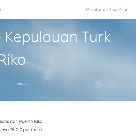
g
Masuk
atau
Buat Akun
 Kepulauan Turk
Riko
cos dari Puerto Riko.
anya 25.0 ¢ per menit.