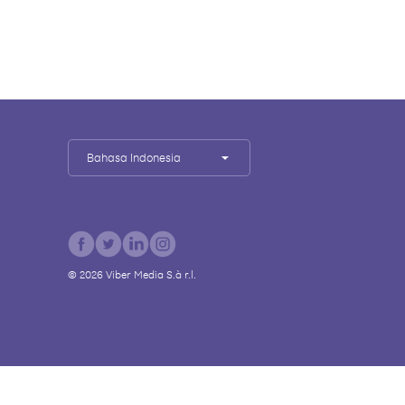
Bahasa Indonesia
©
2026
Viber Media S.à r.l.