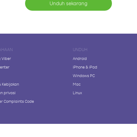
Unduh sekarang
AHAAN
UNDUH
 Viber
Android
enter
iPhone & iPad
Windows PC
& Kebijakan
Mac
n privasi
Linux
r Complaints Code