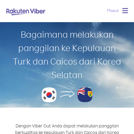
Masuk
Togg
navig
Bagaimana melakukan
panggilan ke Kepulauan
Turk dan Caicos dari Korea
Selatan
Dengan Viber Out Anda dapat melakukan panggilan
berkualitas ke Kepulauan Turk dan Caicos dari Korea