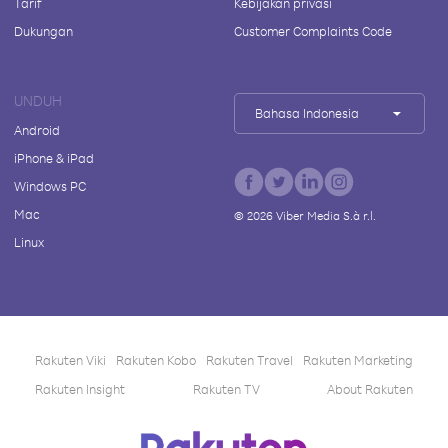
Tarif
Kebijakan privasi
Dukungan
Customer Complaints Code
UNDUH
Bahasa Indonesia
Android
iPhone & iPad
Windows PC
Mac
©
2026
Viber Media S.à r.l.
Linux
Rakuten Viki
Rakuten Kobo
Rakuten Travel
Rakuten Marketing
Rakuten Insight
Rakuten TV
About Rakuten