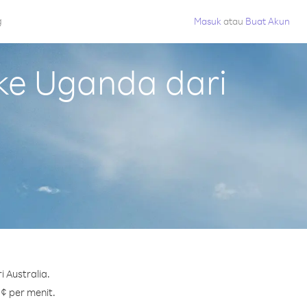
g
Masuk
atau
Buat Akun
ke Uganda dari
 Australia.
 ¢ per menit.