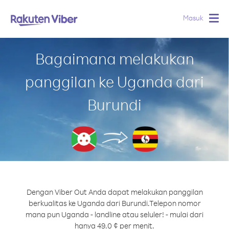
Masuk
Togg
navig
Bagaimana melakukan
panggilan ke Uganda dari
Burundi
Dengan Viber Out Anda dapat melakukan panggilan
berkualitas ke Uganda dari Burundi.
Telepon nomor
mana pun Uganda - landline atau seluler! - mulai dari
hanya 49.0 ¢ per menit.