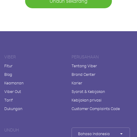
Unduh sekarang
VIBER
PERUSAHAAN
Fitur
Tentang Viber
Blog
Brand Center
Keamanan
Karier
Viber Out
Syarat & Kebijakan
Tarif
Kebijakan privasi
Dukungan
Customer Complaints Code
UNDUH
Bahasa Indonesia