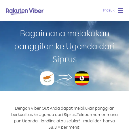
Masuk
Togg
navig
Bagaimana melakukan
panggilan ke Uganda dari
Siprus
Dengan Viber Out Anda dapat melakukan panggilan
berkualitas ke Uganda dari Siprus.
Telepon nomor mana
pun Uganda - landline atau seluler! - mulai dari hanya
58.3 ¢ per menit.