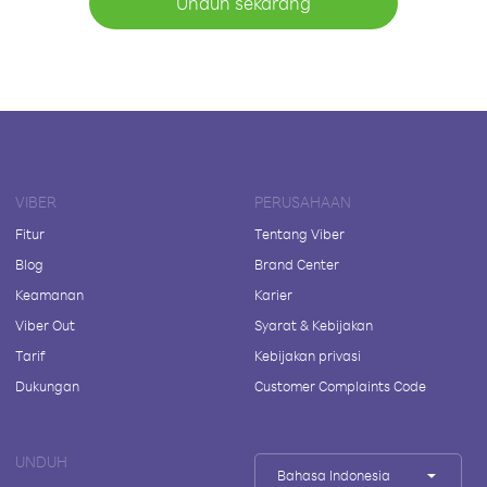
Unduh sekarang
VIBER
PERUSAHAAN
Fitur
Tentang Viber
Blog
Brand Center
Keamanan
Karier
Viber Out
Syarat & Kebijakan
Tarif
Kebijakan privasi
Dukungan
Customer Complaints Code
UNDUH
Bahasa Indonesia