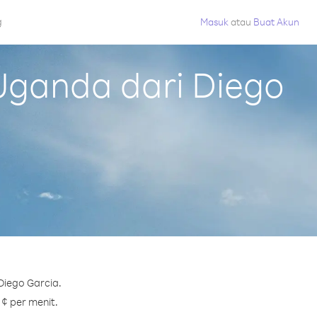
g
Masuk
atau
Buat Akun
Uganda dari Diego
Diego Garcia.
 ¢ per menit.