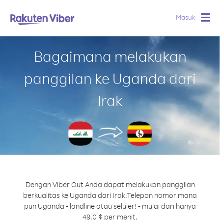
Masuk
Togg
navig
Bagaimana melakukan
panggilan ke Uganda dari
Irak
Dengan Viber Out Anda dapat melakukan panggilan
berkualitas ke Uganda dari Irak.
Telepon nomor mana
pun Uganda - landline atau seluler! - mulai dari hanya
49.0 ¢ per menit.