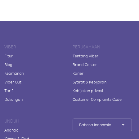
VIBER
PERUSAHAAN
Fitur
Tentang Viber
Blog
Brand Center
Keamanan
Karier
Viber Out
Syarat & Kebijakan
Tarif
Kebijakan privasi
Dukungan
Customer Complaints Code
UNDUH
Bahasa Indonesia
Android
iPhone & iPad