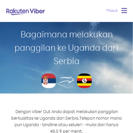
Masuk
Togg
navig
Bagaimana melakukan
panggilan ke Uganda dari
Serbia
Dengan Viber Out Anda dapat melakukan panggilan
berkualitas ke Uganda dari Serbia.
Telepon nomor mana
pun Uganda - landline atau seluler! - mulai dari hanya
49.0 ¢ per menit.