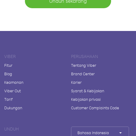
Unduh sekarang
VIBER
PERUSAHAAN
Fitur
Tentang Viber
Blog
Brand Center
Keamanan
Karier
Viber Out
Syarat & Kebijakan
Tarif
Kebijakan privasi
Dukungan
Customer Complaints Code
UNDUH
Bahasa Indonesia