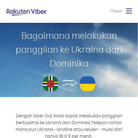
Masuk
Togg
navig
Bagaimana melakukan
panggilan ke Ukraina dari
Dominika
Dengan Viber Out Anda dapat melakukan panggilan
berkualitas ke Ukraina dari Dominika.
Telepon nomor
mana pun Ukraina - landline atau seluler! - mulai dari
hanya 18.0 ¢ per menit.