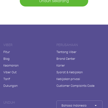
Unduh sekarang
VIBER
PERUSAHAAN
Fitur
Tentang Viber
Blog
Brand Center
Keamanan
Karier
Viber Out
Syarat & Kebijakan
Tarif
Kebijakan privasi
Dukungan
Customer Complaints Code
UNDUH
Bahasa Indonesia