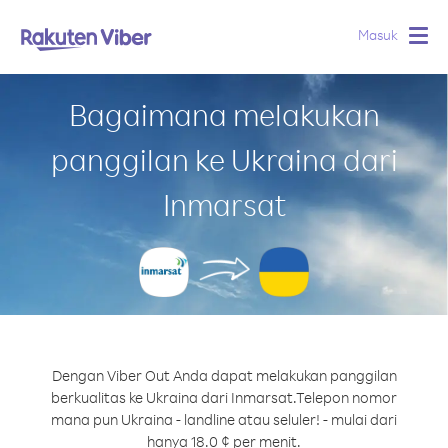
Masuk
Togg
navig
Bagaimana melakukan
panggilan ke Ukraina dari
Inmarsat
Dengan Viber Out Anda dapat melakukan panggilan
berkualitas ke Ukraina dari Inmarsat.
Telepon nomor
mana pun Ukraina - landline atau seluler! - mulai dari
hanya 18.0 ¢ per menit.