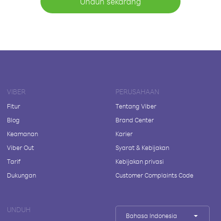
Unduh sekarang
VIBER
PERUSAHAAN
Fitur
Tentang Viber
Blog
Brand Center
Keamanan
Karier
Viber Out
Syarat & Kebijakan
Tarif
Kebijakan privasi
Dukungan
Customer Complaints Code
UNDUH
Bahasa Indonesia