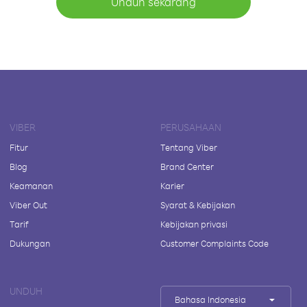
Unduh sekarang
VIBER
PERUSAHAAN
Fitur
Tentang Viber
Blog
Brand Center
Keamanan
Karier
Viber Out
Syarat & Kebijakan
Tarif
Kebijakan privasi
Dukungan
Customer Complaints Code
UNDUH
Bahasa Indonesia