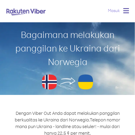
Masuk
Togg
navig
Bagaimana melakukan
panggilan ke Ukraina dari
Norwegia
Dengan Viber Out Anda dapat melakukan panggilan
berkualitas ke Ukraina dari Norwegia.
Telepon nomor
mana pun Ukraina - landline atau seluler! - mulai dari
hanya 22.5 ¢ per menit.