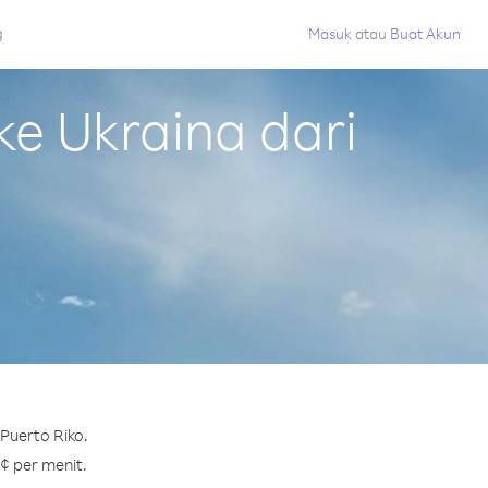
g
Masuk
atau
Buat Akun
e Ukraina dari
Puerto Riko.
 ¢ per menit.