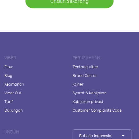
Unduh sekarang
VIBER
PERUSAHAAN
Fitur
Tentang Viber
Blog
Brand Center
Keamanan
Karier
Viber Out
Syarat & Kebijakan
Tarif
Kebijakan privasi
Dukungan
Customer Complaints Code
UNDUH
Bahasa Indonesia