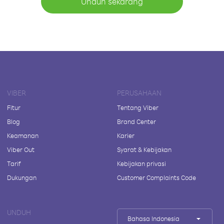
Unduh sekarang
VIBER
PERUSAHAAN
Fitur
Tentang Viber
Blog
Brand Center
Keamanan
Karier
Viber Out
Syarat & Kebijakan
Tarif
Kebijakan privasi
Dukungan
Customer Complaints Code
UNDUH
Bahasa Indonesia