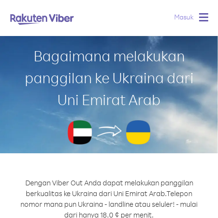
Masuk
Togg
navig
Bagaimana melakukan
panggilan ke Ukraina dari
Uni Emirat Arab
Dengan Viber Out Anda dapat melakukan panggilan
berkualitas ke Ukraina dari Uni Emirat Arab.
Telepon
nomor mana pun Ukraina - landline atau seluler! - mulai
dari hanya 18.0 ¢ per menit.