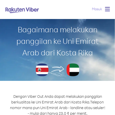
Masuk
Togg
navig
Bagaimana melakukan
panggilan ke Uni Emirat
Arab dari Kosta Rika
Dengan Viber Out Anda dapat melakukan panggilan
berkualitas ke Uni Emirat Arab dari Kosta Rika.
Telepon
nomor mana pun Uni Emirat Arab - landline atau seluler!
- mulai dari hanya 23.0 ¢ per menit.