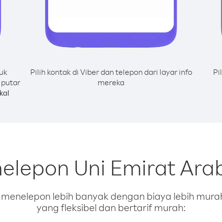
uk
Pilih kontak di Viber dan telepon dari layar info
Pi
 putar
mereka
kal
elepon Uni Emirat Ara
enelepon lebih banyak dengan biaya lebih murah.
yang fleksibel dan bertarif murah: