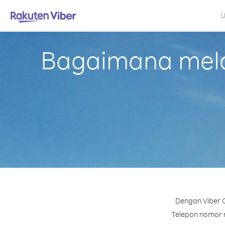
U
Bagaimana mela
Dengan Viber O
Telepon nomor ma