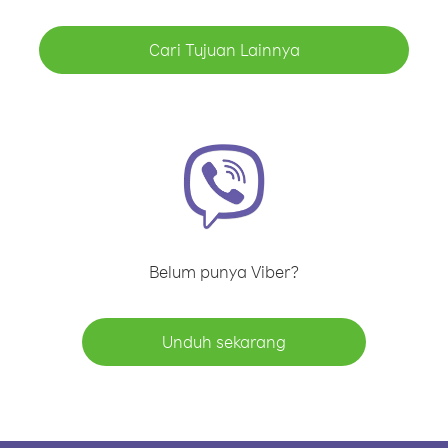
Cari Tujuan Lainnya
Belum punya Viber?
Unduh sekarang