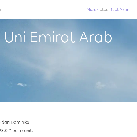
g
Masuk
atau
Buat Akun
Uni Emirat Arab
 dari Dominika.
23.0 ¢ per menit.