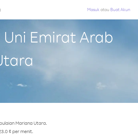
g
Masuk
atau
Buat Akun
Uni Emirat Arab
Utara
pulaian Mariana Utara.
23.0 ¢ per menit.