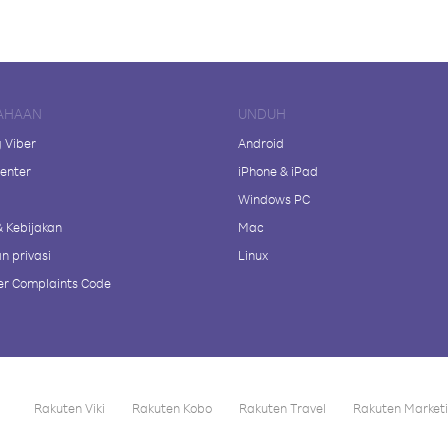
AHAAN
UNDUH
 Viber
Android
enter
iPhone & iPad
Windows PC
& Kebijakan
Mac
n privasi
Linux
r Complaints Code
Rakuten Viki
Rakuten Kobo
Rakuten Travel
Rakuten Market