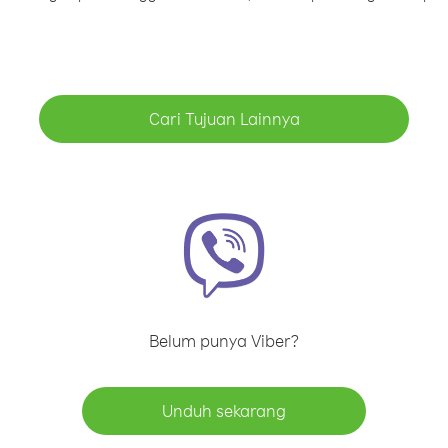
Cari Tujuan Lainnya
Belum punya Viber?
Unduh sekarang