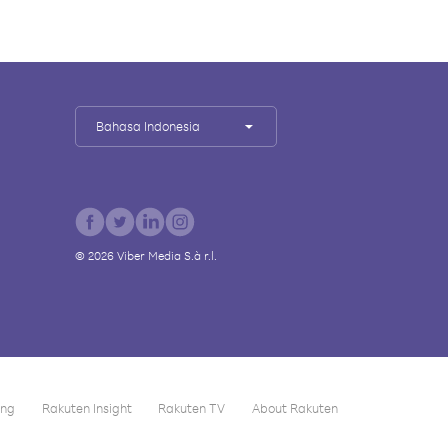
Bahasa Indonesia
©
2026
Viber Media S.à r.l.
ing
Rakuten Insight
Rakuten TV
About Rakuten