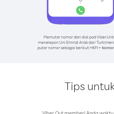
Memutar nomor dari dial pad Viber.
Unt
menelepon Uni Emirat Arab dari Turkimeni
putar nomor sebagai berikut:
+
+
971
Nomor 
Tips untu
Viber Out memberi Anda waktu m