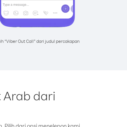
lih “Viber Out Call” dari judul percakapan
 Arab dari
 Pilih dari opsi menelepon kami