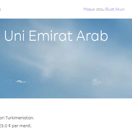
g
Masuk
atau
Buat Akun
Uni Emirat Arab
ri Turkimenistan.
23.0 ¢ per menit.