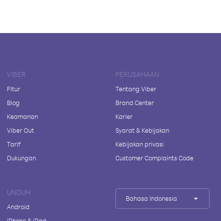
VIBER
PERUSAHAAN
Fitur
Tentang Viber
Blog
Brand Center
Keamanan
Karier
Viber Out
Syarat & Kebijakan
Tarif
Kebijakan privasi
Dukungan
Customer Complaints Code
UNDUH
Bahasa Indonesia
Android
iPhone & iPad