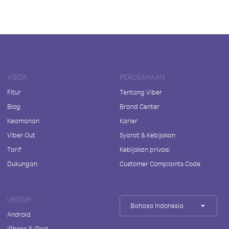
VIBER
PERUSAHAAN
Fitur
Tentang Viber
Blog
Brand Center
Keamanan
Karier
Viber Out
Syarat & Kebijakan
Tarif
Kebijakan privasi
Dukungan
Customer Complaints Code
UNDUH
Bahasa Indonesia
Android
iPhone & iPad