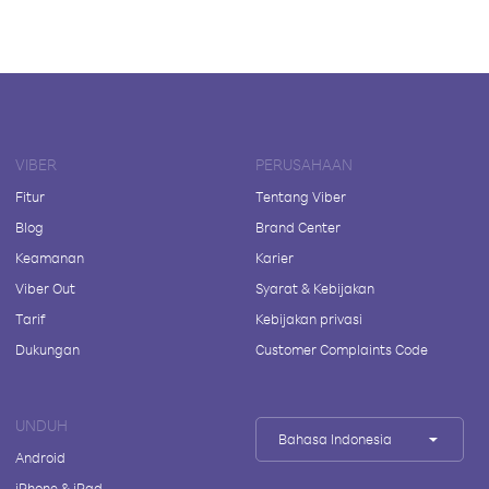
VIBER
PERUSAHAAN
Fitur
Tentang Viber
Blog
Brand Center
Keamanan
Karier
Viber Out
Syarat & Kebijakan
Tarif
Kebijakan privasi
Dukungan
Customer Complaints Code
UNDUH
Bahasa Indonesia
Android
iPhone & iPad