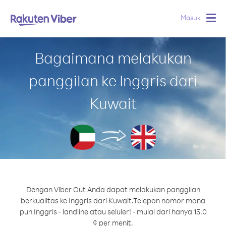
Masuk
Togg
navig
Bagaimana melakukan
panggilan ke Inggris dari
Kuwait
Dengan Viber Out Anda dapat melakukan panggilan
berkualitas ke Inggris dari Kuwait.
Telepon nomor mana
pun Inggris - landline atau seluler! - mulai dari hanya 15.0
¢ per menit.