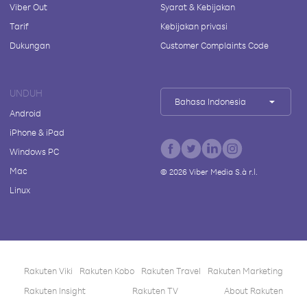
Viber Out
Syarat & Kebijakan
Tarif
Kebijakan privasi
Dukungan
Customer Complaints Code
UNDUH
Bahasa Indonesia
Android
iPhone & iPad
Windows PC
Mac
©
2026
Viber Media S.à r.l.
Linux
Rakuten Viki
Rakuten Kobo
Rakuten Travel
Rakuten Marketing
Rakuten Insight
Rakuten TV
About Rakuten