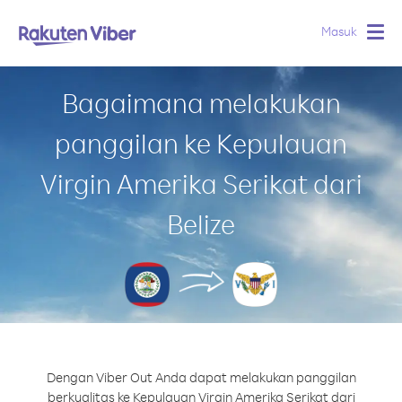
Masuk
Togg
navig
Bagaimana melakukan
panggilan ke Kepulauan
Virgin Amerika Serikat dari
Belize
Dengan Viber Out Anda dapat melakukan panggilan
berkualitas ke Kepulauan Virgin Amerika Serikat dari