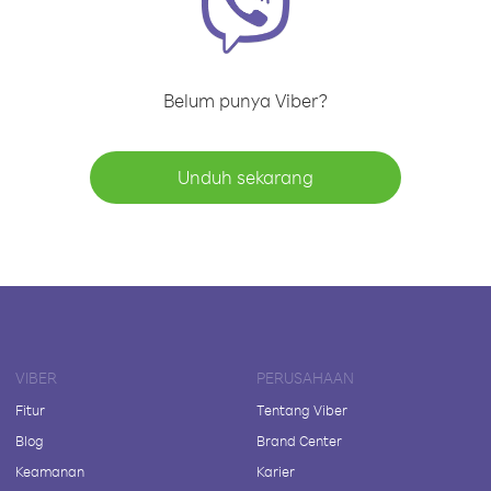
Belum punya Viber?
Unduh sekarang
VIBER
PERUSAHAAN
Fitur
Tentang Viber
Blog
Brand Center
Keamanan
Karier