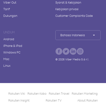
Viber Out
Syarat & Kebijakan
Tarif
Kebijakan privasi
Dukungan
Customer Complaints Code
UNDUH
Bahasa Indonesia
Android
iPhone & iPad
Windows PC
Mac
©
2026
Viber Media S.à r.l.
Linux
Rakuten Viki
Rakuten Kobo
Rakuten Travel
Rakuten Marketing
Rakuten Insight
Rakuten TV
About Rakuten