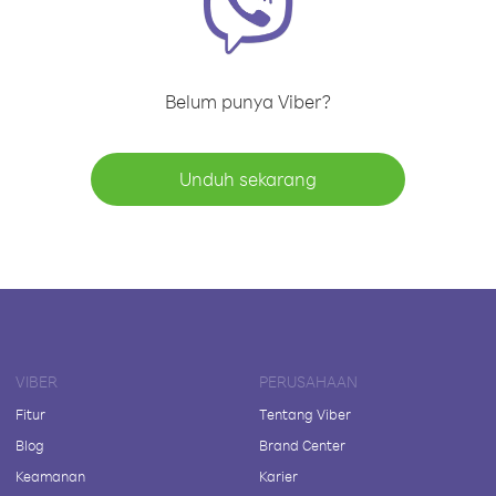
Belum punya Viber?
Unduh sekarang
VIBER
PERUSAHAAN
Fitur
Tentang Viber
Blog
Brand Center
Keamanan
Karier