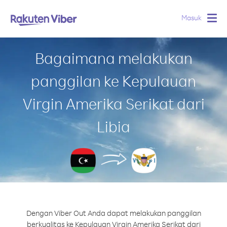
Masuk
Togg
navig
Bagaimana melakukan
panggilan ke Kepulauan
Virgin Amerika Serikat dari
Libia
Dengan Viber Out Anda dapat melakukan panggilan
berkualitas ke Kepulauan Virgin Amerika Serikat dari